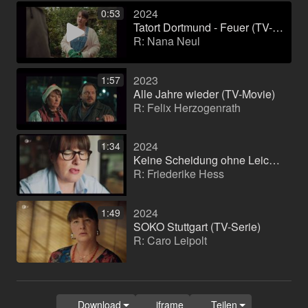
2024
0:53
Tatort Dortmund - Feuer (TV-Movie)
R: Nana Neul
2023
1:57
Alle Jahre wieder (TV-Movie)
R: Felix Herzogenrath
2024
1:34
Keine Scheidung ohne Leiche (TV-Movie)
R: Friederike Hess
2024
1:49
SOKO Stuttgart (TV-Serie)
R: Caro Leipolt
Download
iframe
Teilen