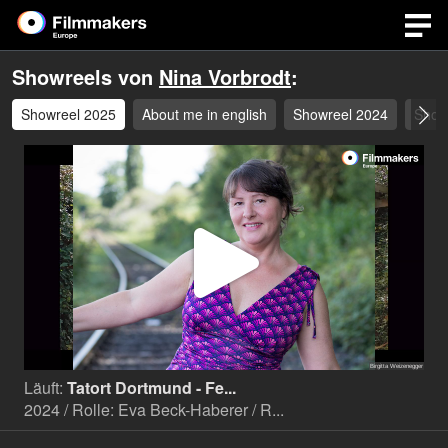
Showreels von
Nina Vorbrodt
:
Showreel 2025
About me in english
Showreel 2024
Show
Video
abspi
Läuft:
Tatort Dortmund - Fe...
2024 / Rolle: Eva Beck-Haberer / R...