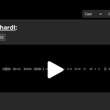
hardt
:
22
Video
abspi