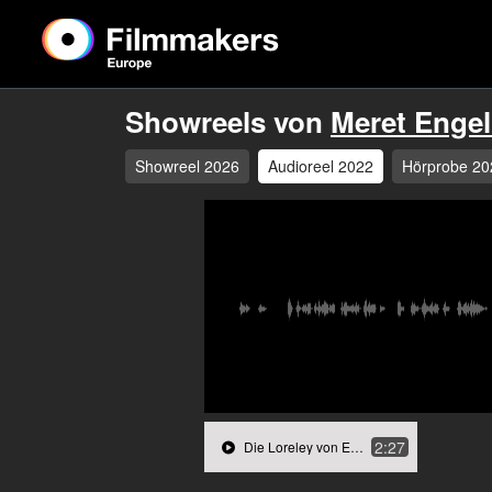
Showreels von
Meret Engel
Showreel 2026
Audioreel 2022
Hörprobe 20
2:27
Die Loreley von Erich Kästner - 18.03.22, 16.56.m4a