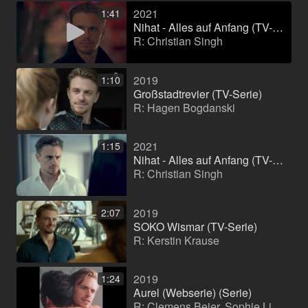
2021
1:41
Nihat - Alles auf Anfang (TV-Serie)
R: Christian Singh
2019
1:10
Großstadtrevier (TV-Serie)
R: Hagen Bogdanski
2021
1:15
Nihat - Alles auf Anfang (TV-Serie)
R: Christian Singh
2019
2:07
SOKO Wismar (TV-Serie)
R: Kerstin Krause
2019
1:24
Aurel (Webserie) (Serie)
R: Clemens Beier, Sophie Linnenbaum, Laura Fischer, Niklas Coskan, Kaspar Felix Lerch, Felix Schon