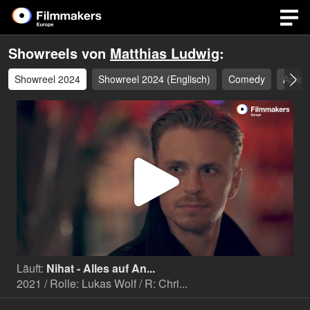
Showreels von
Matthias Ludwig
:
Showreel 2024
Showreel 2024 (Englisch)
Comedy
Actio
Video
abspi
Läuft:
Nihat - Alles auf An...
2021 / Rolle: Lukas Wolf / R: Chri...