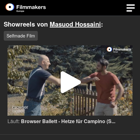
Showreels von
Masuod Hossaini
:
Selfmade Film
Video
abspi
Läuft:
Browser Ballett - Hetze für Campino (S...