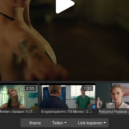
Video
abspi
2:55
1:33
Achtsam Morden (Season 1) (TV-Serie) / 2023 / R: Martina Plura, Max Zähle / Netflix
Erzgebirgskrimi (TV-Movie) / 2024 / R: Thorsten Schmidt / ZDF
iframe
Teilen
Link kopieren