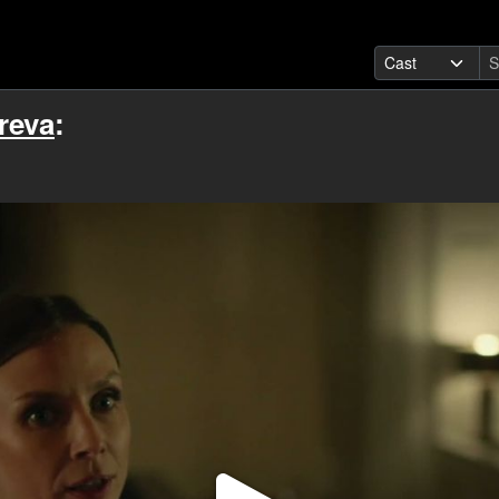
reva
: