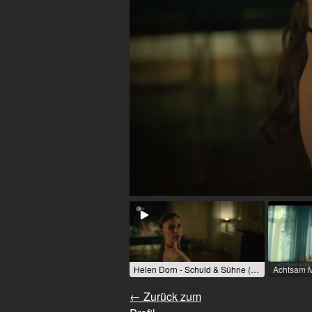
Helen Dorn - Schuld & Sühne (TV-Serie) / 2024 / R: Friedemann Fromm / ZDF
← Zurück zum