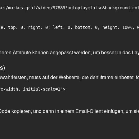
rs/markus-graf/video/97889?autoplay=false&background_col
e; top: 0; right: 0; left: 0; bottom: 0; height: 100%; w
 anderen Attribute können angepasst werden, um besser in das La
s)
ährleisten, muss auf der Webseite, die den iframe einbettet, f
ce-width, initial-scale=1">
ode kopieren, und dann in einem Email-Client einfügen, um sie