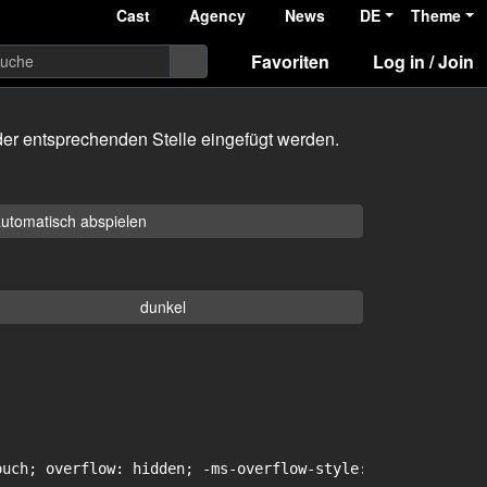
Cast
Agency
News
DE
Theme
Favoriten
Log in / Join
er entsprechenden Stelle eingefügt werden.
utomatisch abspielen
dunkel
uch; overflow: hidden; -ms-overflow-style: -ms-autohidin