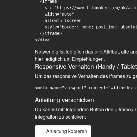
  <iframe

    src="https://www.filmmakers.eu/uk/acto
    width="auto"

    allowfullscreen

    style="border: none; position: absolut
  </iframe>

Notwendig ist lediglich das
-Attribut, alle
src
hier lediglich um Empfehlungen.
Responsive Verhalten (Handy / Tablet
Um das responsive Verhalten des iframes zu gew
<meta name="viewport" content="width=devi
Anleitung verschicken
Du kannst mit folgendem Button den <iframe>-C
Integration zu schicken:
Anleitung kopieren