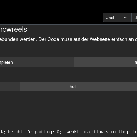
howreels
ebunden werden. Der Code muss auf der Webseite einfach an d
spielen
a
hell
ck; height: 0; padding: 0; -webkit-overflow-scrolling: to