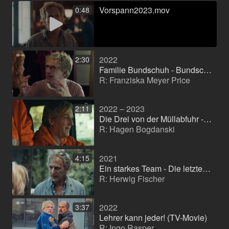
Vorspann2023.mov
0:48
2022
2:30
Familie Bundschuh - Bundschuh gegen Bundschuh (TV-Film (Reihe))
R: Franziska Meyer Price
2022 – 2023
2:11
Die Drei von der Müllabfuhr - Arbeit am Limit (TV-Serie)
R: Hagen Bogdanski
2021
4:15
Ein starkes Team - Die letzte Reise (TV-Film (Reihe))
R: Herwig Fischer
2022
3:37
Lehrer kann jeder! (TV-Movie)
R: Ingo Rasper