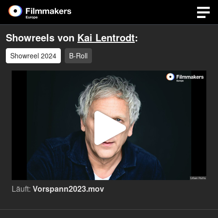
Showreels von
Kai Lentrodt
:
Showreel 2024
B-Roll
Video
abspi
Läuft:
Vorspann2023.mov