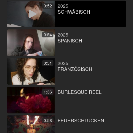
2025
0:52
SCHWÄBISCH
2025
0:54
SPANISCH
2025
0:51
FRANZÖSISCH
BURLESQUE REEL
1:36
FEUERSCHLUCKEN
0:58