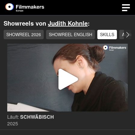
Showreels von
Judith Kohnle
:
SHOWREEL 2026
SHOWREEL ENGLISH
SKILLS
Audior
Video
abspi
Läuft:
SCHWÄBISCH
2025