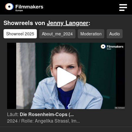
Showreels von
Jenny Langner
:
Showreel 2025
About_me_2024
Moderation
Audio
Video
abspi
Läuft:
Die Rosenheim-Cops (...
2024 / Rolle: Angelika Strassl, Im...