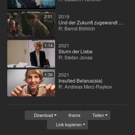
2019
2:01
Und der Zukunft zugewandt (Kinofilm)
R: Bernd Böhlich
2021
1:14
Sturm der Liebe
R: Stefan Jonas
2021
1:36
Insulted Belarus(sia)
R: Andreas Merz-Raykov
Download
iframe
Teilen
Link kopieren