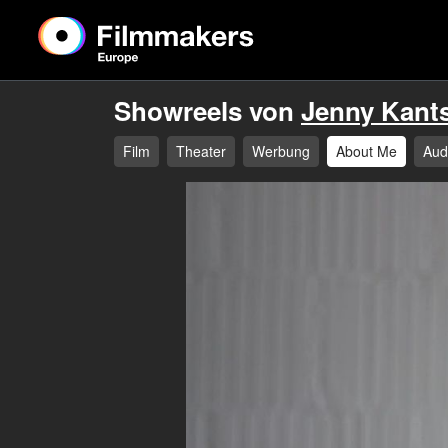
Showreels von
Jenny Kant
Film
Theater
Werbung
About Me
Aud