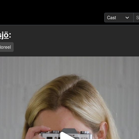
sjö
:
ioreel