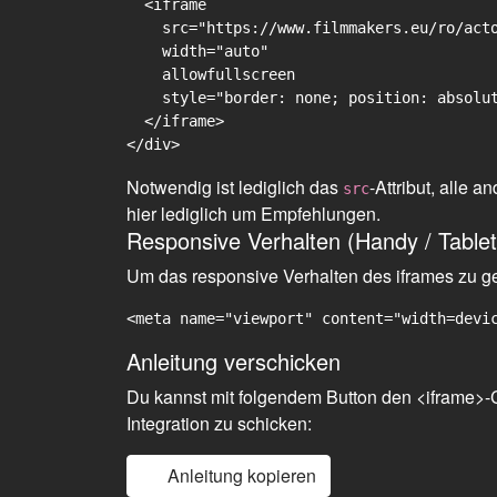
  <iframe

    src="https://www.filmmakers.eu/ro/acto
    width="auto"

    allowfullscreen

    style="border: none; position: absolut
  </iframe>

Notwendig ist lediglich das
-Attribut, alle
src
hier lediglich um Empfehlungen.
Responsive Verhalten (Handy / Tablet
Um das responsive Verhalten des iframes zu gew
<meta name="viewport" content="width=devi
Anleitung verschicken
Du kannst mit folgendem Button den <iframe>-C
Integration zu schicken:
Anleitung kopieren