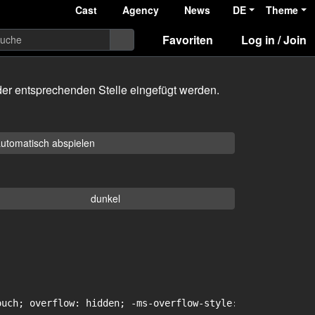
Cast
Agency
News
DE
Theme
Favoriten
Log in / Join
er entsprechenden Stelle eingefügt werden.
utomatisch abspielen
dunkel
uch; overflow: hidden; -ms-overflow-style: -ms-autohidin