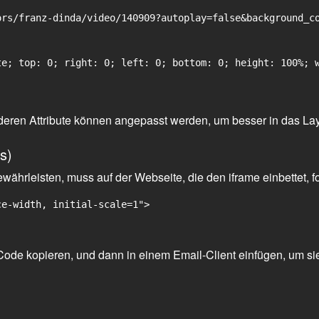
rs/franz-dinda/video/140909?autoplay=false&background_co
e; top: 0; right: 0; left: 0; bottom: 0; height: 100%; w
 anderen Attribute können angepasst werden, um besser in das La
s)
ährleisten, muss auf der Webseite, die den iframe einbettet, f
ce-width, initial-scale=1">
ode kopieren, und dann in einem Email-Client einfügen, um sie