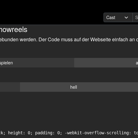
howreels
ebunden werden. Der Code muss auf der Webseite einfach an d
spielen
a
hell
ck; height: 0; padding: 0; -webkit-overflow-scrolling: to