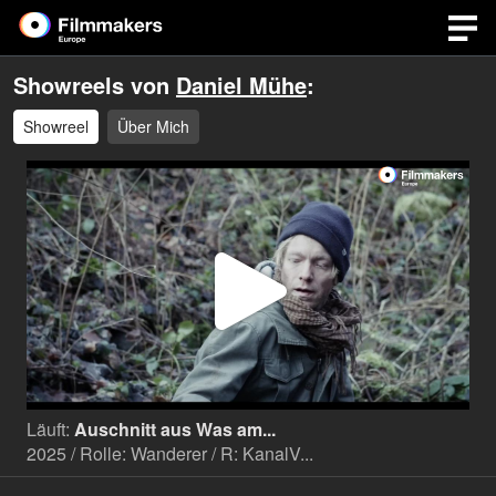
Showreels von
Daniel Mühe
:
Showreel
Über Mich
Video
abspi
Läuft:
Auschnitt aus Was am...
2025 / Rolle: Wanderer / R: KanalV...