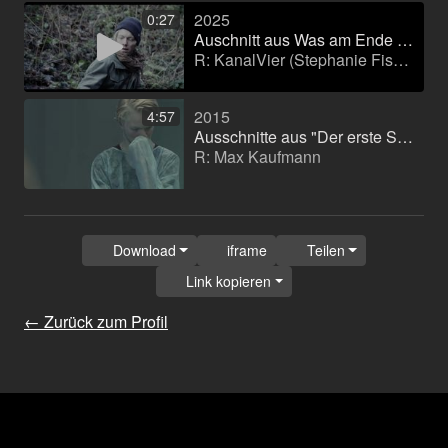
2025
0:27
Auschnitt aus Was am Ende bleibt (99FIRE-FILMS-AWARD 2025).mov
R: KanalVier (Stephanie Fischer; Bastian Brunke)
2015
4:57
Ausschnitte aus "Der erste Schnitt"
R: Max Kaufmann
Download
iframe
Teilen
Link kopieren
← Zurück zum Profil