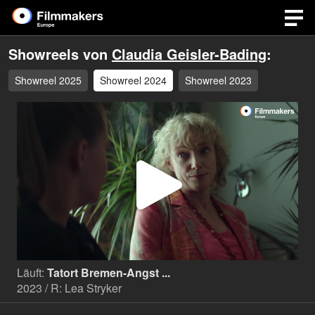
Showreels von
Claudia Geisler-Bading
:
Showreel 2025
Showreel 2024
Showreel 2023
Video
abspi
Läuft:
Tatort Bremen-Angst ...
2023 / R: Lea Stryker