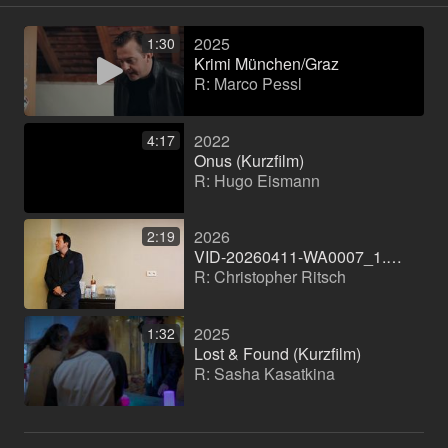
2025
1:30
Krimi München/Graz
R: Marco Pessl
2022
4:17
Onus (Kurzfilm)
R: Hugo Eismann
2026
2:19
VID-20260411-WA0007_1.mp4
R: Christopher Ritsch
2025
1:32
Lost & Found (Kurzfilm)
R: Sasha Kasatkina