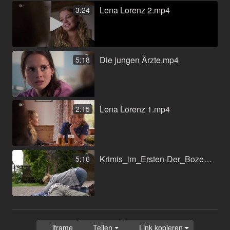
Lena Lorenz 2.mp4
3:24
Die jungen Ärzte.mp4
5:18
Lena Lorenz 1.mp4
2:15
Krimis_im_Ersten-Der_Bozen-Krimi__Blutrache-0582815112.mov
5:16
iframe
Teilen
Link kopieren