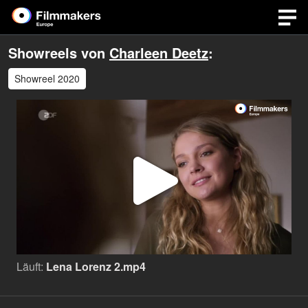
Showreels von
Charleen Deetz
:
Showreel 2020
Video
abspi
Läuft:
Lena Lorenz 2.mp4