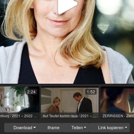
Video
abspi
2:24
1:52
SOKO Hamburg / 2021 – 2022 / Rolle: Daniela Naumann, EHR / R: Ole Zapatka / ZDF
Auf Teufel komm raus / 2021 – 2022 / Rolle: Marion, HR / R: Paul Gebauer, Johannes Jungehülsing / better day pictures
Download
iframe
Teilen
Link kopieren