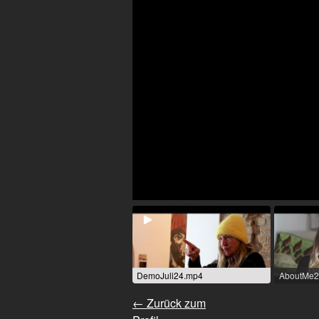
DemoJuli24.mp4
AboutMe2
← Zurück zum