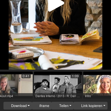
Video
abspi
0:41
1:09
4Juli.mp4
Dantes Inferno / 2013 / R: Dan Valicek
Intro
Download
iframe
Teilen
Link kopieren