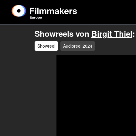
Showreels von
Birgit Thiel
:
Showreel
Audioreel 2024