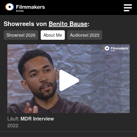
Showreels von
Benito Bause
:
Showreel 2026
About Me
Audioreel 2023
Video
abspi
Läuft:
MDR Interview
2022