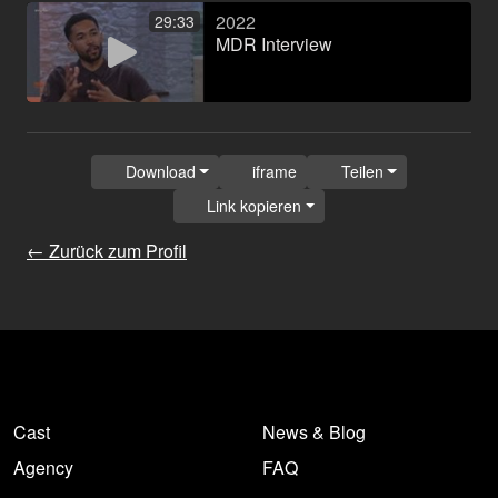
2022
29:33
MDR Interview
Download
iframe
Teilen
Link kopieren
← Zurück zum Profil
Cast
News & Blog
Agency
FAQ