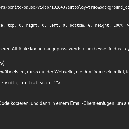
rs/benito-bause/video/102643?autoplay=true&background_co
e; top: 0; right: 0; left: 0; bottom: 0; height: 100%; w
 anderen Attribute können angepasst werden, um besser in das La
s)
ährleisten, muss auf der Webseite, die den iframe einbettet, f
ce-width, initial-scale=1">
ode kopieren, und dann in einem Email-Client einfügen, um sie