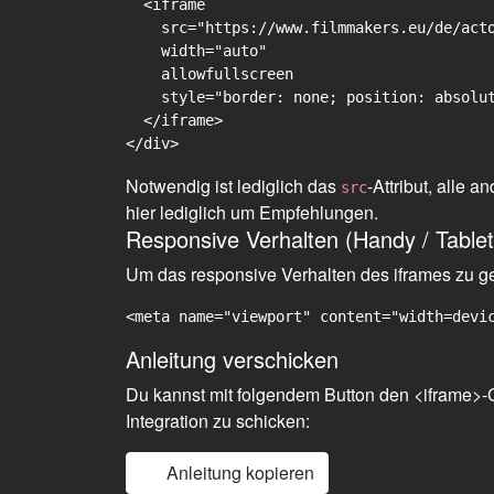
  <iframe

    src="https://www.filmmakers.eu/de/acto
    width="auto"

    allowfullscreen

    style="border: none; position: absolut
  </iframe>

Notwendig ist lediglich das
-Attribut, alle
src
hier lediglich um Empfehlungen.
Responsive Verhalten (Handy / Tablet
Um das responsive Verhalten des iframes zu gew
<meta name="viewport" content="width=devi
Anleitung verschicken
Du kannst mit folgendem Button den <iframe>-C
Integration zu schicken:
Anleitung kopieren