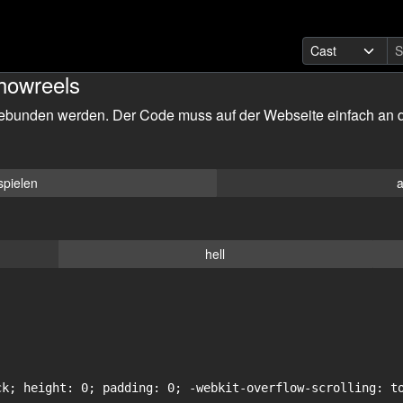
howreels
ebunden werden. Der Code muss auf der Webseite einfach an d
spielen
a
hell
ck; height: 0; padding: 0; -webkit-overflow-scrolling: to