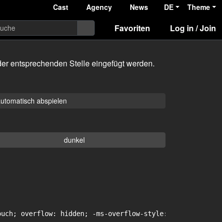
Cast
Agency
News
DE
Theme
Favoriten
Log in / Join
er entsprechenden Stelle eingefügt werden.
utomatisch abspielen
dunkel
uch; overflow: hidden; -ms-overflow-style: -ms-autohidin