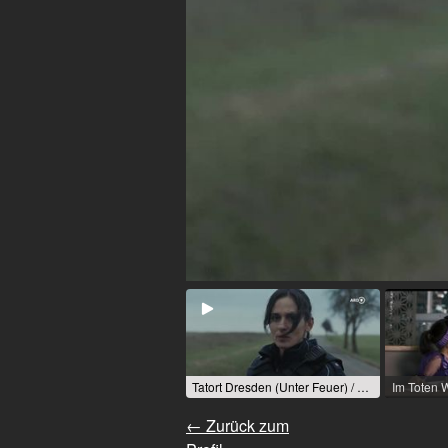
Tatort Dresden (Unter Feuer) / 2024 / Rolle: Leila Demiray / R: Jano Ben Chaabane
← Zurück zum