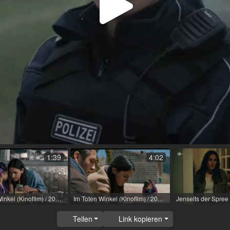
Video
abspi
1:39
4:02
Im Toten Winkel (Kinofilm) / 2021 / Rolle: Leyla / R: Ayse Polat
Im Toten Winkel (Kinofilm) / 2021 / Rolle: Leyla / R: Ayse Polat
Teilen
Link kopieren