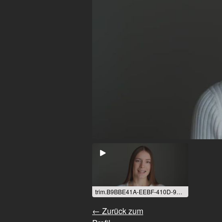
trim.B9BBE41A-EEBF-410D-9495-EE857A369C06.MOV
← Zurück zum