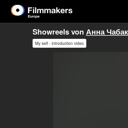
Showreels von
Анна Чабак
My self - introduction video