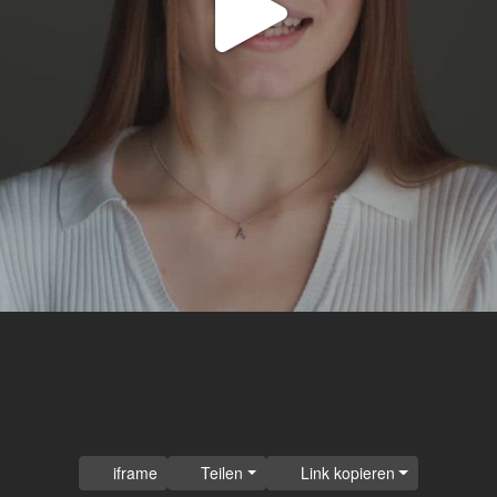
Video
abspi
iframe
Teilen
Link kopieren