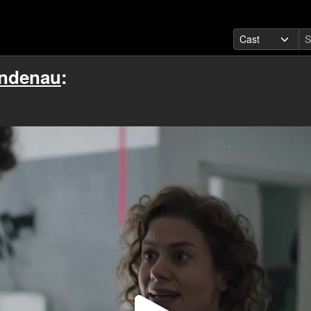
indenau
: