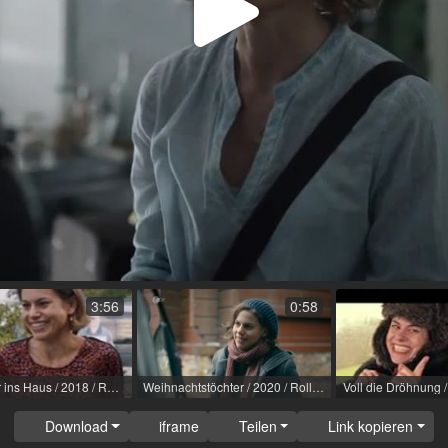
Video
abspi
3:56
0:58
Mit der Tür ins Haus / 2018 / Rolle: Felicitas Boban / R: Karola Meeder / ZDF
Weihnachtstöchter / 2020 / Rolle: Erzieherin / R: Rolf Silber / ZDF
Download
iframe
Teilen
Link kopieren