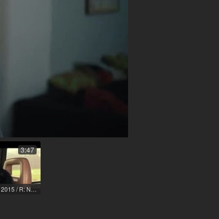
elen
3:47
Voll die Dröhnung / 2015 / R: Navid Navid