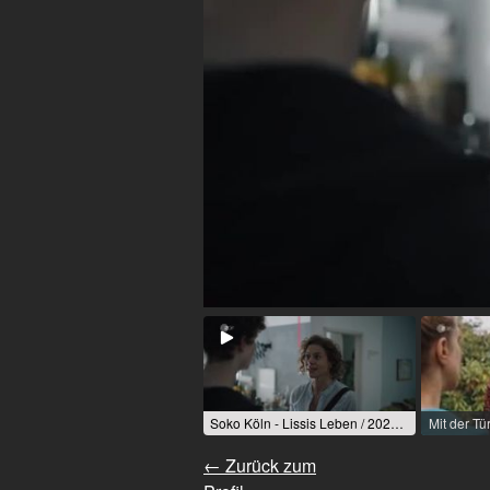
Soko Köln - Lissis Leben / 2021 / Rolle: Lissi Schmidt / R: Eibe Maleen Krebs
← Zurück zum