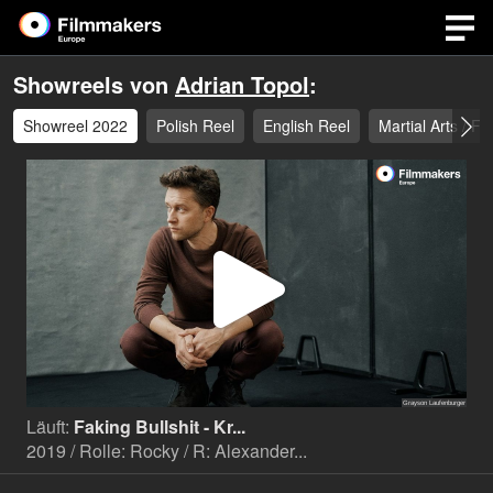
Showreels von
Adrian Topol
:
Showreel 2022
Polish Reel
English Reel
Martial Arts / Fi
Video
abspi
Läuft:
Faking Bullshit - Kr...
2019 / Rolle: Rocky / R: Alexander...