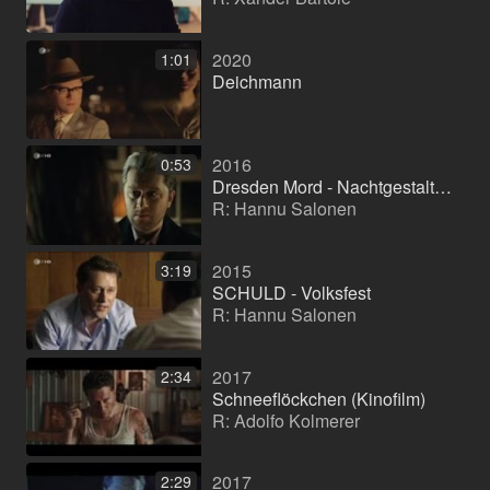
2020
1:01
Deichmann
2016
0:53
Dresden Mord - Nachtgestalten (TV-Movie)
R: Hannu Salonen
2015
3:19
SCHULD - Volksfest
R: Hannu Salonen
2017
2:34
Schneeflöckchen (Kinofilm)
R: Adolfo Kolmerer
2017
2:29