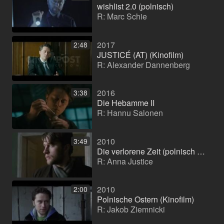
wishlist 2.0 (polnisch)
R: Marc Schie
2017
2:48
JUSTICÉ (AT) (Kinofilm)
R: Alexander Dannenberg
2016
3:38
Die Hebamme II
R: Hannu Salonen
2010
3:49
Die verlorene Zeit (polnisch z.T.)
R: Anna Justice
2010
2:00
Polnische Ostern (Kinofilm)
R: Jakob Ziemnicki