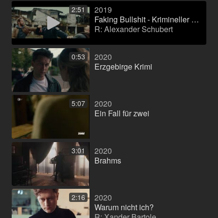
2019
2:51
Faking Bullshit - Krimineller als die Polizei erlaubt! (Kinofilm)
R: Alexander Schubert
2020
0:53
Erzgebirge Krimi
2020
5:07
Ein Fall für zwei
2020
3:01
Brahms
2020
2:16
Warum nicht ich?
R: Xander Bartole