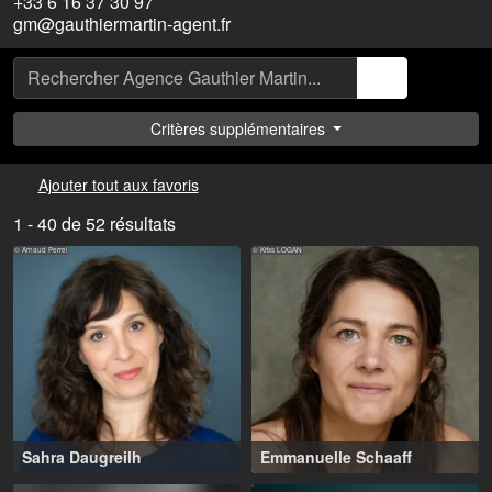
+33 6 16 37 30 97
gm@gauthiermartin-agent.fr
Critères supplémentaires
Ajouter tout aux favoris
1 - 40 de 52 résultats
© Arnaud Perrel
© Kriss LOGAN
Sahra Daugreilh
Emmanuelle Schaaff
Paris (FR), Berlin (DE)
37-50 ans
,
Paris (FR), Angers (FR)