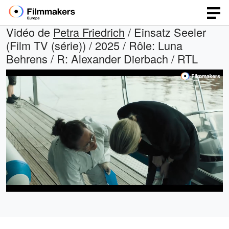
Vidéo de
Petra Friedrich
/ Einsatz Seeler
(Film TV (série)) / 2025 / Rôle: Luna
Behrens / R: Alexander Dierbach / RTL
Chargé
:
Open
Son
quality
activé
26.80%
selector
menu