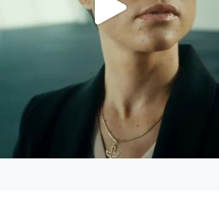
Lire
la
vidéo