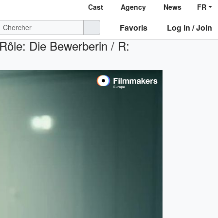
Cast
Agency
News
FR
Favoris
Log in / Join
ôle: Die Bewerberin / R: