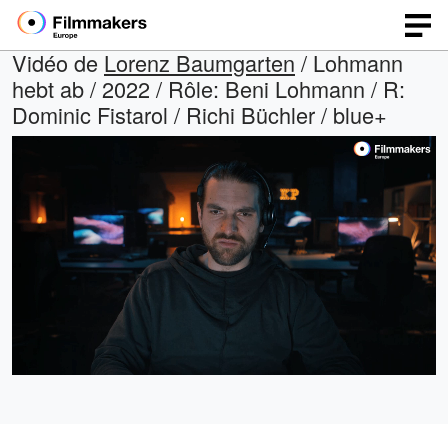
Vidéo de
Lorenz Baumgarten
/ Lohmann
hebt ab / 2022 / Rôle: Beni Lohmann / R:
Dominic Fistarol / Richi Büchler / blue+
Chargé
:
Open
Son
quality
activé
26.31%
selector
menu