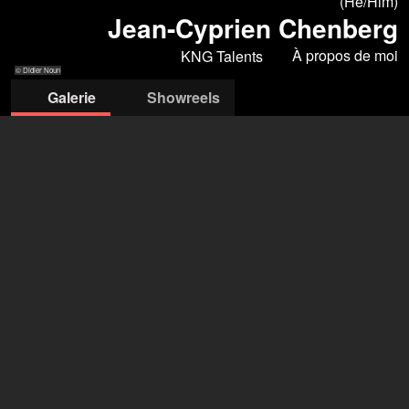
(He/Him)
Jean-Cyprien Chenberg
À propos de moi
KNG Talents
© Didier Noun
Galerie
Showreels
© Didier Noun
© Didier Noun
© Didier Noun
© Didier Noun
© Didier Noun
KNG Talents
Sophia Yennek
sophia.yennek@kngtalents.com
ouvrir l'agence sur Filmmakers
Jean-Cyprien Chenberg