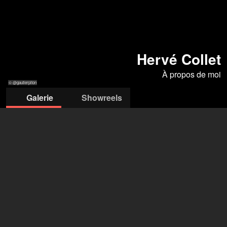
Hervé Collet
À propos de moi
© @gautierpiton
Galerie
Showreels
© @gautierpiton
©isabelle-navrez
©isabelle-
© Tournage 1906
©isabelle-navrez
navrez