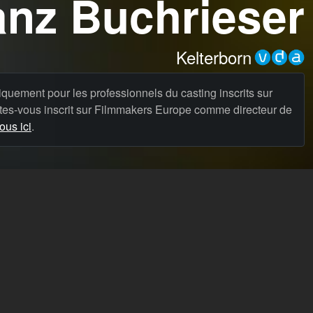
anz Buchrieser
Kelterborn
niquement pour les professionnels du casting inscrits sur
es-vous inscrit sur Filmmakers Europe comme directeur de
us ici
.
Demandez de l'aide
Infos légales
Tarifs
Conditions de service