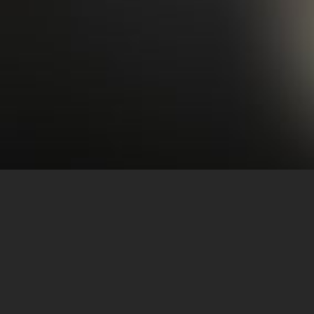
Cast
News 
Agency
FAQ