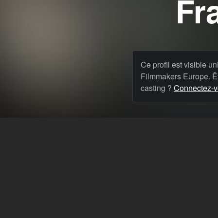
Fr
Ce profil est visible u
Filmmakers Europe. Êt
casting ?
Connectez-vo
& Blog
Langue: Français
Theme