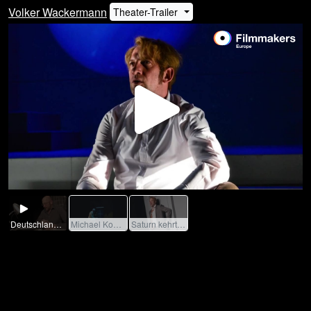
Volker Wackermann
Theater-Trailer
Play
Video
Deutschland ein Wintermärchen.mp4 / 2013 / R: Louis Villinger
Michael Kohlhaas.mp4 / 2015 / R: Marvin Simon
Saturn kehrt zurück.mp4 / 2015 / R: Louis Villinger