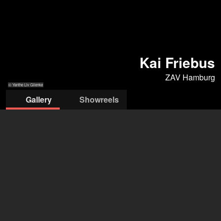
Kai Friebus
ZAV Hamburg
© Yanthe Liv Glienke
Gallery
Showreels
© Yanthe Liv
© Yanthe Liv
© Anna Moncor
© Anna Moncor
Glienke
Glienke
ZAV- Künstlervermittlung Hamburg
Michael Birkner
+49 228 502 088044
michael.birkner@arbeitsagentur.de
open agency on Filmmakers