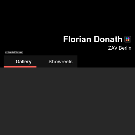
Florian Donath
ZAV Berlin
© Jakob Fliedner
Gallery
Showreels
© Jakob Fliedner
© Marcus Höhn
© Jakob Fliedner
© Jakob Fliedner
© Marcus Höhn
ZAV-Künstlervermittlung Berlin
Sonja Sommer
+49 228 502 088025
sonja.sommer@arbeitsagentur.de
open agency on Filmmakers