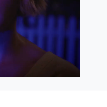
Open
Unmute
quality
selector
menu