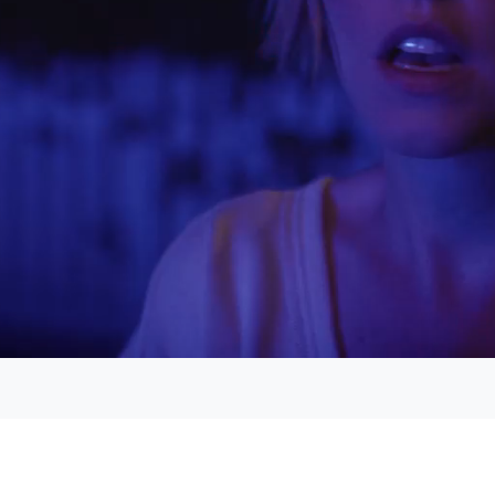
Loaded
:
52.56%