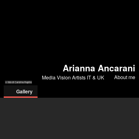
Arianna Ancarani
About me
Media Vision Artists IT & UK
© foto di Carolina Rapillo
Gallery
© foto di
© foto di
© Carolina
© foto di Andrea Ciccalè
© foto di
Carolina Rapillo
Carolina Rapillo
Rapillo
Ombretta De
Martini
MEDIA VISION ARTISTS SRLS