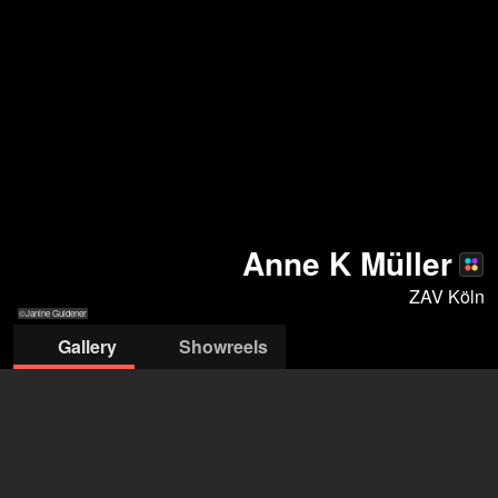
Anne K Müller
ZAV Köln
©Janine Guldener
Gallery
Showreels
©Janine Guldener
©Janine
©Janine
©Janine
© Stefan Rogge
© Claudius Dziuk
Guldener
Guldener
Guldener