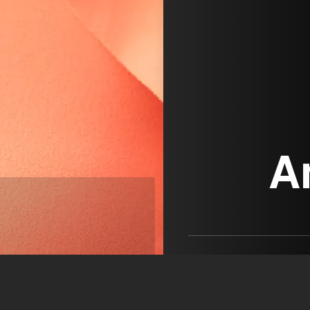
A
AMT
Agentur AMT
+43 1 4095944