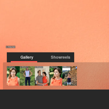
© Röscher
Gallery
Showreels
© Röscher
© Röscher
© Röscher
© Röscher
© Röscher