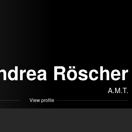
ndrea Röscher
A.M.T.
View profile