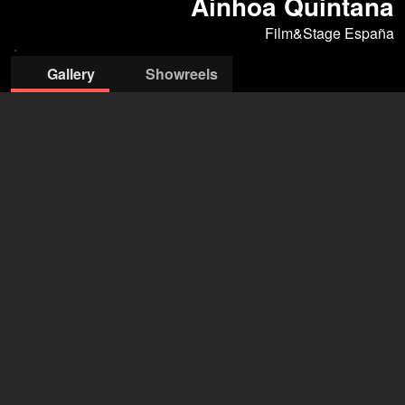
Ainhoa Quintana
Film&Stage España
Gallery
Showreels
Film&Stage España
Stephanie Fechenbach
+34 661 914 094
stephanie.fechenbach@f-s.es
open agency on Filmmakers
Ainhoa Quintana