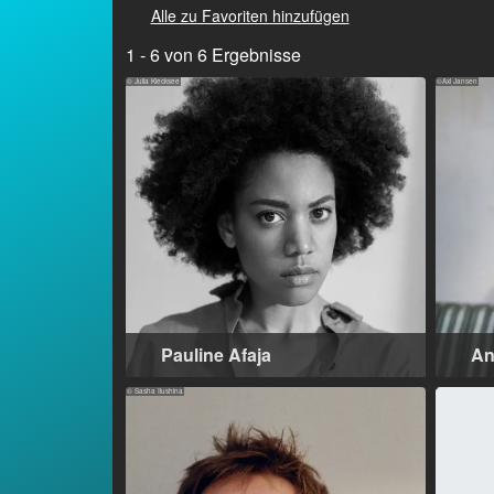
Alle zu Favoriten hinzufügen
1 - 6 von 6 Ergebnisse
© Julia Kiecksee
©Axl Jansen
Pauline Afaja
An
Berlin (DE)
37
Fin
© Sasha Ilushina
(D