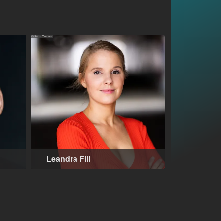
© Alan Ovasca
Leandra Fili
München (DE)