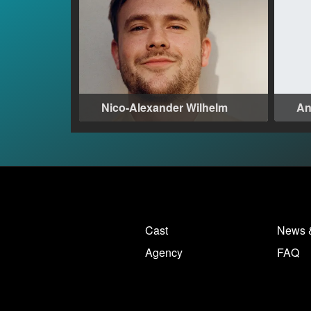
Nico-Alexander Wilhelm
An
Hamburg (DE)
Die
Pro
Fil
Bis
reg
Cast
News 
Agency
FAQ