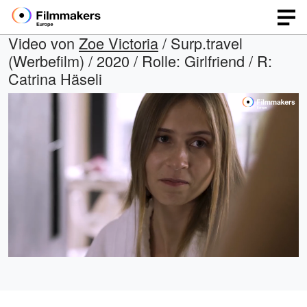
Video von
Zoe Victoria
/ Surp.travel
(Werbefilm) / 2020 / Rolle: Girlfriend / R:
Catrina Häseli
Geladen
:
Open
Ton
quality
ein
89.81%
selector
menu