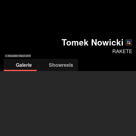
Tomek Nowicki
RAKETE
© Alexander Resch 2018
Galerie
Showreels
© Alexander
© André Ritonalle
© André Ritonalle
© Paul Koncewicz
© Paul Koncewicz
© Paul Koncewicz
Resch 2018
RAKETE
RAKETE Management
+49 172 4033 745
info@rakete-mgt.de
öffne Agentur auf Filmmakers