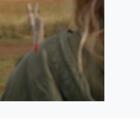
Open
Ton
quality
ein
selector
menu