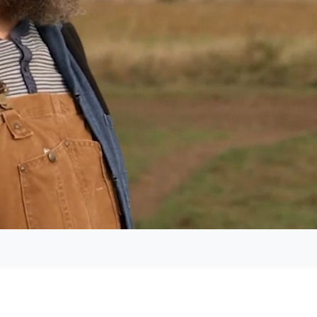
Geladen
:
98.82%