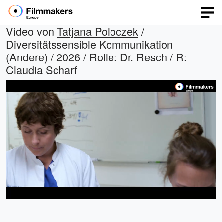
Video von
Tatjana Poloczek
/
Diversitätssensible Kommunikation
(Andere) / 2026 / Rolle: Dr. Resch / R:
Claudia Scharf
Geladen
:
Open
Ton
quality
ein
47.91%
selector
menu