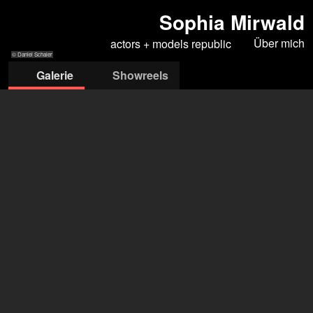
Sophia Mirwald
Über mich
actors + models republic
© Daniel Schaler
Galerie
Showreels
© Daniel Schaler
© Daniel Schaler
© Daniel Schaler
© Daniel Schaler
© Daniel Schaler
actors +models republic
Stefanie Anastase
+43 1 5858249
booking@modelrepublic.at
öffne Agentur auf Filmmakers