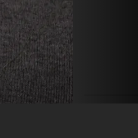
Mai&Juli Schauspielage
öffne Agentur auf Fil