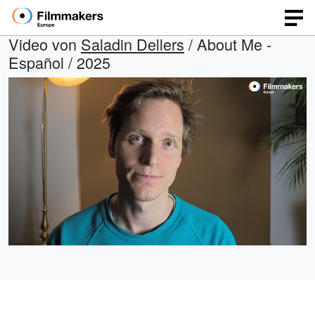
Video von
Saladin Dellers
/ About Me -
Español / 2025
Geladen
:
Open
Ton
quality
ein
75.95%
selector
menu