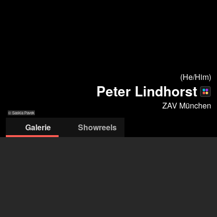
(He/Him)
Peter Lindhorst
ZAV München
© Saskia Pavek
Galerie
Showreels
© Saskia Pavek
© Saskia Pavek
© Saskia
© Beba
© Saskia
Pavek
Lindhorst
Pavek
ZAV-Künstlervermittlung München
öffne Agentur auf Filmmakers