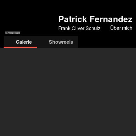
Patrick Fernandez
Über mich
Frank Oliver Schulz
© Anna Riedel
Galerie
Showreels
© Anna Riedel
© Anna Riedel
© Ivan Garcia
© Anna Riedel
© Anna Riedel
Frank Oliver Schulz
Frank Oliver Schulz
+49 160 9809 0002
mail@frank-oliver-schulz.de
öffne Agentur auf Filmmakers