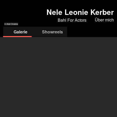
Nele Leonie Kerber
Über mich
Bahl For Actors
© Alan Ovaska
Galerie
Showreels
© Alan Ovaska
© Sasha Ilushina
© Alan Ovaska
© Alan Ovaska
© Alan Ovaska
Bahl For Actors
Kiera Bahl
+49 170 8373 941
info@bahl-for-actors.de
öffne Agentur auf Filmmakers