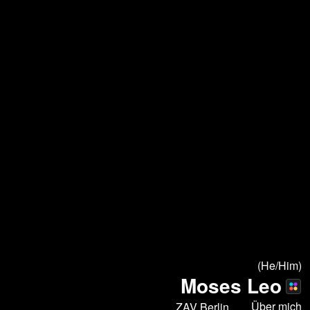
(He/Him)
Moses Leo
Über mich
ZAV Berlin