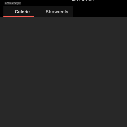
© Tilman Vogler
Galerie
Showreels
© Tilman Vogler
© Tilman Vogler
© Tilman Vogler
© Tilman Vogler
© Tilman Vogler
ZAV-Künstlervermittlung Berlin
Jennifer Harre
+49 228 502 088004
jennifer.harre2@arbeitsagentur.de
öffne Agentur auf Filmmakers
Moses Leo